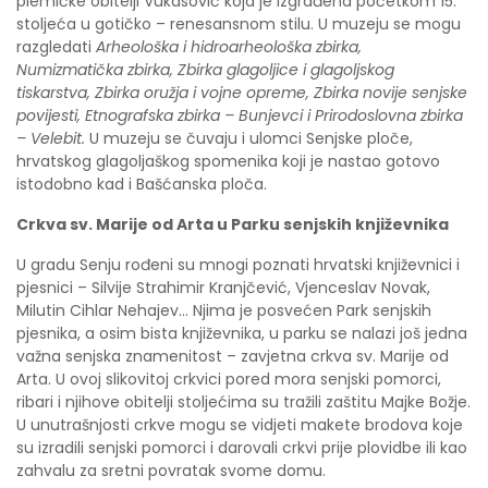
plemićke obitelji Vukasović koja je izgrađena početkom 15.
stoljeća u gotičko – renesansnom stilu. U muzeju se mogu
razgledati
Arheološka i hidroarheološka zbirka,
Numizmatička zbirka, Zbirka glagoljice i glagoljskog
tiskarstva, Zbirka oružja i vojne opreme, Zbirka novije senjske
povijesti, Etnografska zbirka – Bunjevci i Prirodoslovna zbirka
– Velebit.
U muzeju se čuvaju i ulomci Senjske ploče,
hrvatskog glagoljaškog spomenika koji je nastao gotovo
istodobno kad i Bašćanska ploča.
Crkva sv. Marije od Arta u Parku senjskih književnika
U gradu Senju rođeni su mnogi poznati hrvatski književnici i
pjesnici – Silvije Strahimir Kranjčević, Vjenceslav Novak,
Milutin Cihlar Nehajev… Njima je posvećen Park senjskih
pjesnika, a osim bista književnika, u parku se nalazi još jedna
važna senjska znamenitost – zavjetna crkva sv. Marije od
Arta. U ovoj slikovitoj crkvici pored mora senjski pomorci,
ribari i njihove obitelji stoljećima su tražili zaštitu Majke Božje.
U unutrašnjosti crkve mogu se vidjeti makete brodova koje
su izradili senjski pomorci i darovali crkvi prije plovidbe ili kao
zahvalu za sretni povratak svome domu.