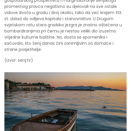
gospodarskog prosperiteta i marginaliziranje senjskoga
prometnog pravca negativno su djelovali na sve ostale
vidove života u gradu i široj okolici, tako da već krajem XIX.
st. dolazi do odljeva kapitala i stanovništva. U Drugom
svjetskom ratu stara gradska jezgra je znatno oštećena u
bombardiranjima pri čemu je nestao veliki dio izuzetno
vrijedne kulturne baštine. No, dosta se spomenika i
sačuvalo, što Senj danas čini zanimljivim za domaće i
strane posjetitelje.
(izvor: senj.hr)