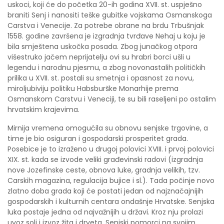
uskoci, koji će do početka 20-ih godina XVII. st. uspješno
braniti Senj i nanositi teške gubitke vojskama Osmanskoga
Carstva i Venecije. Za potrebe obrane na brdu Trbušnjak
1558. godine završena je izgradnja tvrđave Nehaj u koju je
bila smještena uskočka posada. Zbog junačkog otpora
višestruko jačem neprijatelju ovi su hrabri borci ušli u
legendu i narodnu pjesmu, a zbog novonastalih političkih
prilika u XVII. st. postali su smetnja i opasnost za novu,
miroljubiviju politiku Habsburške Monarhije prema
Osmanskom Carstvu i Veneciji, te su bili raseljeni po ostalim
hrvatskim krajevima.
Mirnija vremena omogućila su obnovu senjske trgovine, a
time je bio osiguran i gospodarski prosperitet grada.
Posebice je to izraženo u drugoj polovici XVIII. i prvoj polovici
XIX. st. kada se izvode veliki građevinski radovi (izgradnja
nove Jozefinske ceste, obnova luke, gradnja velikih, tzv.
Carskih magazina, regulacija bujice i sl.). Tada počinje novo
zlatno doba grada koji će postati jedan od najznačajnijih
gospodarskih i kulturnih centara ondašnje Hrvatske. Senjska
luka postaje jedna od najvažnijih u državi. Kroz nju prolazi
uvoz soli i izvoz žita i drveta. Senjski pomorci na svojim