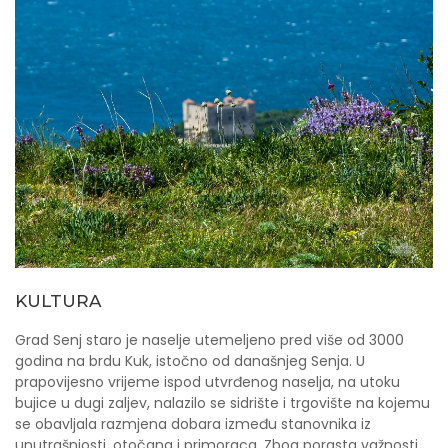
KULTURA
Grad Senj staro je naselje utemeljeno pred više od 3000
godina na brdu Kuk, istočno od današnjeg Senja. U
prapovijesno vrijeme ispod utvrđenog naselja, na utoku
bujice u dugi zaljev, nalazilo se sidrište i trgovište na kojemu
se obavljala razmjena dobara između stanovnika iz
unutrašnjosti, otočana i primoraca. Zbog porasta važnosti