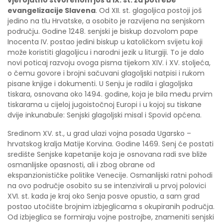
evangelizacije Slavena
. Od XII. st. glagoljica postoji još
jedino na tlu Hrvatske, a osobito je razvijena na senjskom
području. Godine 1248. senjski je biskup dozvolom pape
Inocenta IV. postao jedini biskup u katoličkom svijetu koji
može koristiti glagoljicu i narodni jezik u liturgiji. To je dalo
novi poticaj razvoju ovoga pisma tijekom XIV. i XV. stoljeća,
o čemu govore i brojni sačuvani glagoljski natpisi i rukom
pisane knjige i dokumenti. U Senju je radila i glagoljska
tiskara, osnovana oko 1494. godine, koja je bila među prvim
tiskarama u cijeloj jugoistočnoj Europi i u kojoj su tiskane
dvije inkunabule: Senjski glagoljski misal i Spovid općena.
Sredinom XV. st., u grad ulazi vojna posada Ugarsko –
hrvatskog kralja Matije Korvina. Godine 1469. Senj će postati
središte Senjske kapetanije koja je osnovana radi sve bliže
osmanlijske opasnosti, ali i zbog obrane od
ekspanzionističke politike Venecije. Osmanlijski ratni pohodi
na ovo područje osobito su se intenzivirali u prvoj polovici
XVI. st. kada je kraj oko Senja posve opustio, a sam grad
postao utočište brojnim izbjeglicama s okupiranih područja.
Od izbjeglica se formiraju vojne postrojbe, znameniti senjski