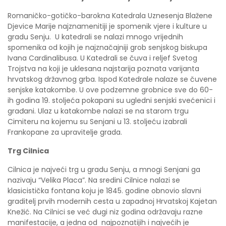
Romaničko-gotičko-barokna Katedrala Uznesenja Blažene
Djevice Marije najznamenitiji je spomenik vjere i kulture u
gradu Senju. U katedrali se nalazi mnogo vrijednih
spomenika od kojih je najznačajniji grob senjskog biskupa
Ivana Cardinalibusa. U Katedrali se čuva i reljef Svetog
Trojstva na koji je uklesana najstarija poznata varijanta
hrvatskog državnog grba. Ispod Katedrale nalaze se čuvene
senjske katakombe. U ove podzemne grobnice sve do 60-
ih godina 19. stoljeća pokapani su ugledni senjski svećenici i
građani. Ulaz u katakombe nalazi se na starom trgu
Cimiteru na kojemu su Senjani u 13. stoljeću izabrali
Frankopane za upravitelje grada.
Trg Cilnica
Cilnica je najveći trg u gradu Senju, a mnogi Senjani ga
nazivaju “Velika Placa”. Na sredini Cilnice nalazi se
klasicistička fontana koju je 1845. godine obnovio slavni
graditelj prvih modernih cesta u zapadnoj Hrvatskoj Kajetan
Knežić. Na Cilnici se već dugi niz godina održavaju razne
manifestacije, a jedna od najpoznatijih i najvećih je