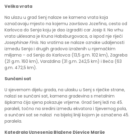
Velika vrata
Na ulazu u grad Senj nalaze se kamena vrata koja
označavaju mjesto na kojemu završava Jozefina, cesta od
Karlovca do Senja koju je dao izgraditi car Josip II. Na vrhu
vrata uklesana je Kruna Habsburgovaca, a ispod nje riječi
Josephinae Finis
. Na vratima se nalaze oznake udaljenosti
između Senja i drugih gradova izraženih u njemačkim
miljama – od Senja do Karlovca (13,5 g.m. 102 km), Zagreba
(21 g.m. 160 km), Varaždina (31 g.m. 242,5 km) i Beča (63
g.m. 472,5 km).
Sunčani sat
U sjevernom dijelu grada, na ulasku u Senj s riječke strane,
nalazi se sunčani sat, kamena građevina s metalnim
šipkama čija sjena pokazuje vrijeme. Grad Senj leži na 45.
paraleli, točno na sredini između ekvatora i Sjevernog pola,
a sunčani sat se nalazi na bijeloj liniji kojom je označena 45.
paralela.
Katedrala Uznesenja Blažene Djevice Marije