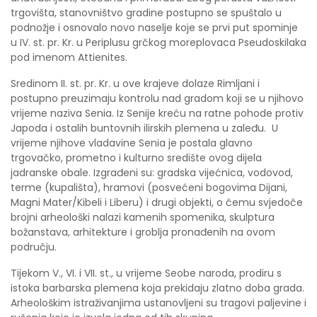
trgovišta, stanovništvo gradine postupno se spuštalo u
podnožje i osnovalo novo naselje koje se prvi put spominje
u IV. st. pr. Kr. u Periplusu grčkog moreplovaca Pseudoskilaka
pod imenom Attienites.
Sredinom II. st. pr. Kr. u ove krajeve dolaze Rimljani i
postupno preuzimaju kontrolu nad gradom koji se u njihovo
vrijeme naziva Senia. Iz Senije kreću na ratne pohode protiv
Japoda i ostalih buntovnih ilirskih plemena u zaleđu. U
vrijeme njihove vladavine Senia je postala glavno
trgovačko, prometno i kulturno središte ovog dijela
jadranske obale. Izgrađeni su: gradska vijećnica, vodovod,
terme (kupališta), hramovi (posvećeni bogovima Dijani,
Magni Mater/Kibeli i Liberu) i drugi objekti, o čemu svjedoče
brojni arheološki nalazi kamenih spomenika, skulptura
božanstava, arhitekture i groblja pronađenih na ovom
području.
Tijekom V., VI. i VII. st., u vrijeme Seobe naroda, prodiru s
istoka barbarska plemena koja prekidaju zlatno doba grada.
Arheološkim istraživanjima ustanovljeni su tragovi paljevine i