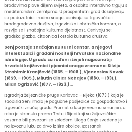
brodovima plove diljem svijeta, a osobito intenzivno trguju s
mediteranskim zemljama. U prosperitetni grad doseljavaju
se poduzetnici i radna snaga, osnivaju se trgovačka i
brodograđevna društva, trgovinska i obrtnička komora, a
razvija se i značajna kulturna djelatnost. Osnivaju se:
gradska glazba, čitaonica i ostala kulturna društva.
Senj postaje značajan kulturni centar, a njegovi
intelektualci i građani nositelji hrvatske nacionalne
ideologije. U gradu su rođeni i živjeli najpoznatiji
hrvatski književnici i pjesnici onoga vremena: Silvije
Strahimir Kranjčević (1865. – 1908.), Vjenceslav Novak
(1859. – 1905.), Milutin Cihlar Nehajev (1880. – 1931.),
Milan Ogrizović (1877. – 1923.)…
Izgradnja željezničke pruge Karlovac – Rijeka (1873.) koja je
zaobišla Senj imala je pogubne posljedice za gospodarstvo i
trgovački značaj grada. Promet u luci je veoma smanjen, a
roba je skrenula prema Trstu i Rijeci koji su željezničkim
vezama bili povezani sa zaleđem. Uloga Senja svedena je
na izvoznu luku za drvo iz šire okolice. Izostanak