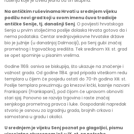
rušenja koje je izvela jedna od tih skupina.
Na antičkim ruševinama Hrvati u srednjem vijeku
podižu novi grad koji u svom imenu čuva tradicije
antičke Senije, tj. današnji Senj
. O povijesti hrvatskoga
Senja u prvim stoljećima poslije dolaska Hrvata gotovo da i
nema podataka. Centar srednjovjekovne hrvatske države
bio je južnije (u današnjoj Dalmaciji), pa Senj gubi značaj
prometnog i trgovačkog središta. Tek sredinom XII. st. grad
se opet spominje u pisanim vrelima.
Godine 1169. osniva se biskupija, što ukazuje na značenje i
važnost grada. Od godine 1184. grad pripada viteškom redu
templara u čijem će posjedu ostati do 70-ih godina XIII. st.
Poslije templara preuzimaju ga knezovi krčki, kasnije nazvani
Frankopani (Frankapani), pod čijom će upravom obnoviti
stari sjaj. Ponovno se razvija trgovina i raste značaj
senjskoga prometnog pravca i luke. Gospodarski napredak
stvorio je osnovu za izgradnju grada, brojnih crkava i
samostana u gradu i okolici.
U srednjem je vijeku Senj poznat po glagoljici, pismu
vjerojatno stvorenom još u IX. st. za potrebe