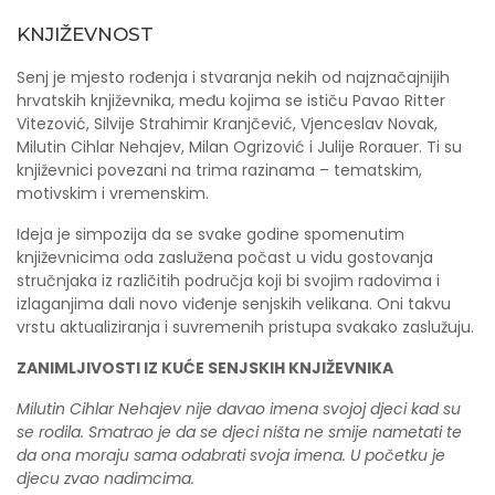
KNJIŽEVNOST
Senj je mjesto rođenja i stvaranja nekih od najznačajnijih
hrvatskih književnika, među kojima se ističu Pavao Ritter
Vitezović, Silvije Strahimir Kranjčević, Vjenceslav Novak,
Milutin Cihlar Nehajev, Milan Ogrizović i Julije Rorauer. Ti su
književnici povezani na trima razinama – tematskim,
motivskim i vremenskim.
Ideja je simpozija da se svake godine spomenutim
književnicima oda zaslužena počast u vidu gostovanja
stručnjaka iz različitih područja koji bi svojim radovima i
izlaganjima dali novo viđenje senjskih velikana. Oni takvu
vrstu aktualiziranja i suvremenih pristupa svakako zaslužuju.
ZANIMLJIVOSTI IZ KUĆE SENJSKIH KNJIŽEVNIKA
Milutin Cihlar Nehajev nije davao imena svojoj djeci kad su
se rodila. Smatrao je da se djeci ništa ne smije nametati te
da ona moraju sama odabrati svoja imena. U početku je
djecu zvao nadimcima.