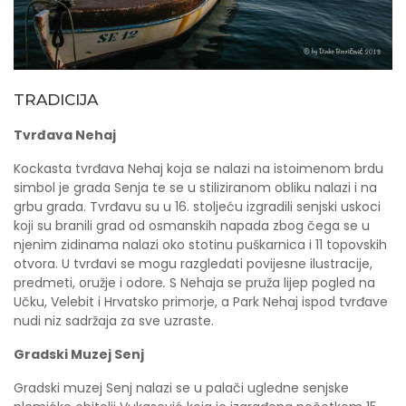
TRADICIJA
Tvrđava Nehaj
Kockasta tvrđava Nehaj koja se nalazi na istoimenom brdu
simbol je grada Senja te se u stiliziranom obliku nalazi i na
grbu grada. Tvrđavu su u 16. stoljeću izgradili senjski uskoci
koji su branili grad od osmanskih napada zbog čega se u
njenim zidinama nalazi oko stotinu puškarnica i 11 topovskih
otvora. U tvrđavi se mogu razgledati povijesne ilustracije,
predmeti, oružje i odore
.
S Nehaja se pruža lijep pogled na
Učku, Velebit i Hrvatsko primorje, a Park Nehaj ispod tvrđave
nudi niz sadržaja za sve uzraste.
Gradski Muzej Senj
Gradski muzej Senj nalazi se u palači ugledne senjske